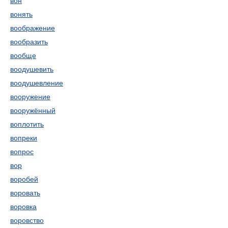
вон
вонять
воображение
вообразить
вообще
воодушевить
воодушевление
вооружение
вооружённый
воплотить
вопреки
вопрос
вор
воробей
воровать
воровка
воровство